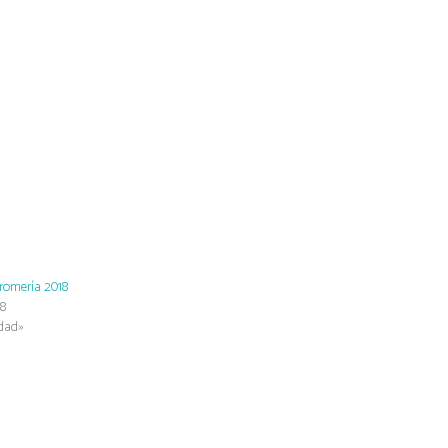
 romería 2018
18
idad»