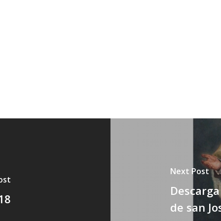
Next Post
ost
Descarga 
18
de san Jo