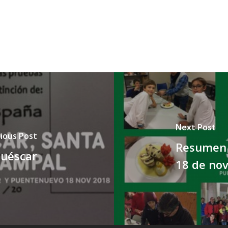
Next Post
ious Post
Resumen g
cuéscar
18 de no