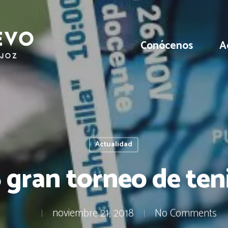
Conócenos
A
Actualidad
 gran torneo de teni
noviembre 21, 2018
No Comments