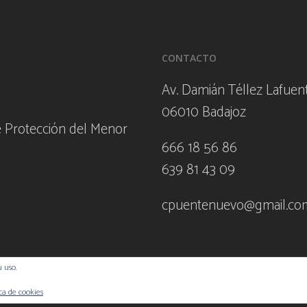
CONTACTO
Av. Damián Téllez Lafuent
06010 Badajoz
e Protección del Menor
666 18 56 86
639 81 43 09
cpuentenuevo@gmail.co
u uso.
ica de cookies