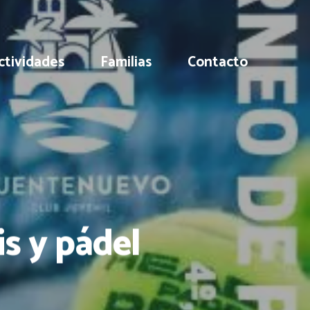
ctividades
Familias
Contacto
s y pádel