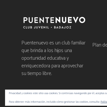
Puentenuevo es un club familiar
Plan d
que brinda a los hijos una
oportunidad educativa y
enriquecedora para aprovechar
su tiempo libre.
Privacidad y cookies: este sitio usa cookies. Si continúas navegando por él, aceptas s
Para obtener más información, incluido cómo gestionar las cookies, consulta:
Polít
© 2026 Puentenuevo · Club Juvenil · Badajoz.