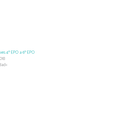
eves 4º EPO a 6º EPO
018
idad»