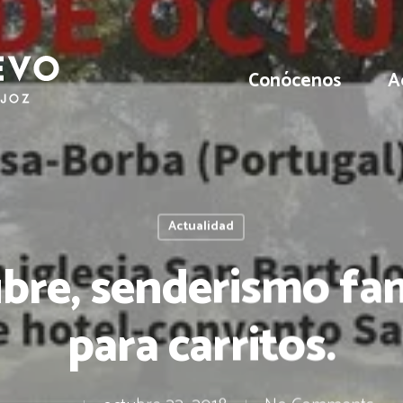
Conócenos
A
Actualidad
bre, senderismo fam
para carritos.